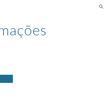
ion
amações